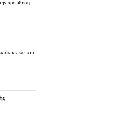
ι την προώθηση
εκτάκτως κλειστό
ής