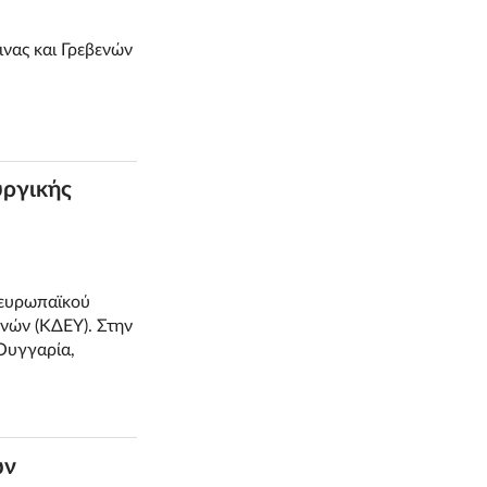
νας και Γρεβενών
υργικής
 ευρωπαϊκού
νών (ΚΔΕΥ). Στην
Ουγγαρία,
ών