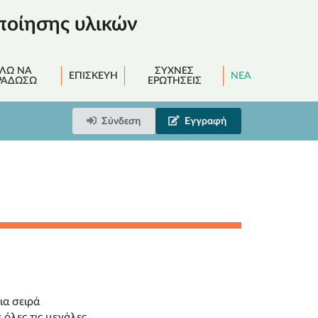
οίησης υλικών
ΛΩ ΝΑ
ΣΥΧΝΈΣ
ΕΠΙΣΚΕΥΉ
ΝΈΑ
ΡΑΔΏΣΩ
ΕΡΩΤΉΣΕΙΣ
Σύνδεση
Εγγραφή
ια σειρά
όλες τις μεγάλες