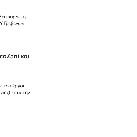
ειτουργεί η
ΕΥ Γρεβενών
coZani και
ς του έργου
νίας) κατά την