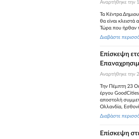
Αναρτήθηκε την
Τα Κέντρα Δημιου
θα είναι κλειστά 
Τώρα που ήρθαν τ
Διαβάστε περισσ
Επίσκεψη ετα
Επαναχρησιμ
Αναρτήθηκε την
Την Πέμπτη 23 Ο
έργου GoodCities
αποστολή συμμετ
Ολλανδία, Εσθονί
Διαβάστε περισσ
Επίσκεψη στ