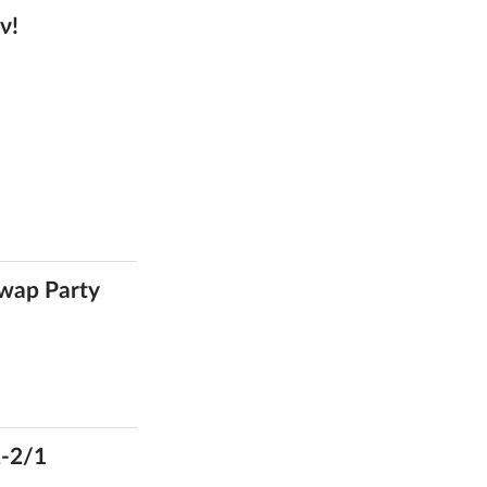
ν!
wap Party
2-2/1