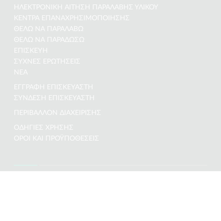
ΗΛΕΚΤΡΟΝΙΚΉ ΑΊΤΗΣΗ ΠΑΡΑΛΑΒΉΣ ΥΛΙΚΟΎ
ΚΈΝΤΡΑ ΕΠΑΝΑΧΡΗΣΙΜΟΠΟΊΗΣΗΣ
ΘΈΛΩ ΝΑ ΠΑΡΑΛΆΒΩ
ΘΈΛΩ ΝΑ ΠΑΡΑΔΏΣΩ
ΕΠΙΣΚΕΥΉ
ΣΥΧΝΕΣ ΕΡΩΤΗΣΕΙΣ
ΝΕΑ
ΕΓΓΡΑΦΉ ΕΠΙΣΚΕΥΑΣΤΉ
ΣΎΝΔΕΣΗ ΕΠΙΣΚΕΥΑΣΤΉ
ΠΕΡΙΒΆΛΛΟΝ ΔΙΑΧΕΊΡΙΣΗΣ
ΟΔΗΓΊΕΣ ΧΡΉΣΗΣ
ΟΡΟΙ ΚΑΙ ΠΡΟΫΠΟΘΕΣΕΙΣ
The Project co-funded by the European Union and national
funds of the participating countries.
© 2022. All Rights Reserved.
DISCLAIMER
This webpage has been produced with the financial assistance